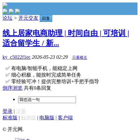
论坛
>
开元交友
回复
线上居家电商助理 | 时间自由 | 可培训 |
适合留学生 / 新...
ky_c5022f1ec
2026-05-23 02:29
只看楼主
✅ 有电脑/智能手机，能稳定上网
✅ 细心积极，能按时完成简单任务
✅ 零经验可冲！提供完整培训+手把手指导
倒序浏览
共有0条回复
登录
|
注册
标准版
|
触屏版
|
电脑版
|
客户端
© 开元网.