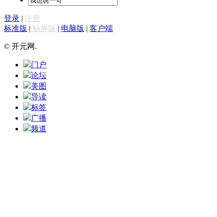
登录
|
注册
标准版
|
触屏版
|
电脑版
|
客户端
© 开元网.
门户
论坛
美图
导读
标签
广播
频道