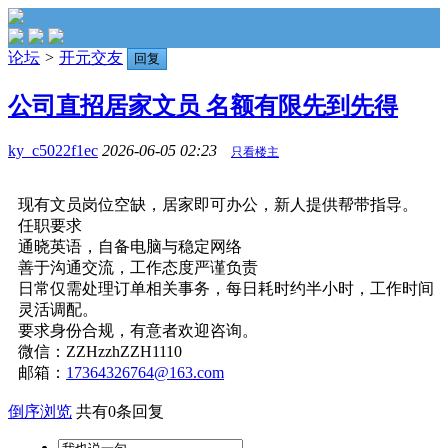
论坛
>
开元交友
回复
公司直招居家文员 名额有限先到先得
ky_c5022f1ec
2026-06-05 02:23
只看楼主
现有文员岗位空缺，居家即可办公，新人提供帮带指导。
任职要求
通晓英语，自备电脑与稳定网络
善于沟通交流，工作态度严谨负责
日常仅需处理订单相关事务，每日耗时约半小时，工作时间
灵活调配。
要求身份合规，有意者欢迎咨询。
微信：ZZHzzhZZH1110
邮箱：
17364326764@163.com
倒序浏览
共有0条回复