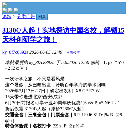
论坛
>
分类广告
回复
3130€/人起！实地探访中国名校，解锁15
天科创研学之旅！
ky_8f7c8892a
2026-06-05 12:49
只看楼主
本帖最后由 ky_8f7c8892a 于 5.6.2026 12:50 编辑
- T; p7 `" Y0
~2 I2 c: V i
一次研学之旅，不只是看风景
这个暑假，从巴黎出发，聆听百年学府的学术回响
2026年7月13日-27日｜确定出发
$ ]. X8 G* E7 W
15天带你走进北京/西安/成都
6月30日前报名可享环亚40周年庆优惠
/ ]6 v& P, u5 N6 U- `
折后仅需 3130€/人起（原价3280€/人起）
交通全含｜三餐全包｜门票全含｜
6 P U0 i6 S! D: |% B @8
@6 [
特色体验课｜名校打卡
Z$ z: F: t2 p% @