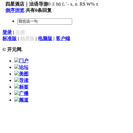
四星酒店｜法语导游
0 |1 h6 f, `- x, n. R$ W% x
倒序浏览
共有0条回复
登录
|
注册
标准版
|
触屏版
|
电脑版
|
客户端
© 开元网.
门户
论坛
美图
导读
标签
广播
频道