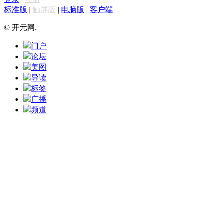
标准版
|
触屏版
|
电脑版
|
客户端
© 开元网.
门户
论坛
美图
导读
标签
广播
频道