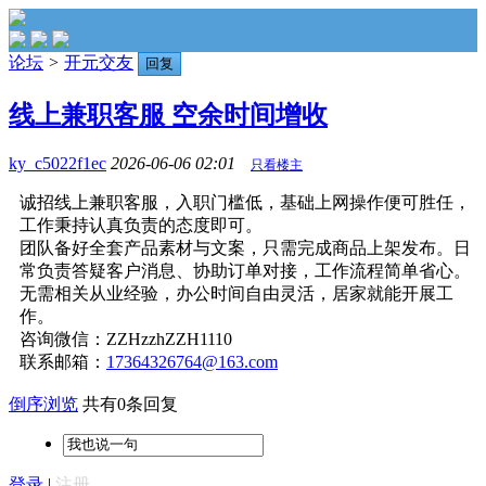
论坛
>
开元交友
回复
线上兼职客服 空余时间增收
ky_c5022f1ec
2026-06-06 02:01
只看楼主
诚招线上兼职客服，入职门槛低，基础上网操作便可胜任，
工作秉持认真负责的态度即可。
团队备好全套产品素材与文案，只需完成商品上架发布。日
常负责答疑客户消息、协助订单对接，工作流程简单省心。
无需相关从业经验，办公时间自由灵活，居家就能开展工
作。
咨询微信：ZZHzzhZZH1110
联系邮箱：
17364326764@163.com
倒序浏览
共有0条回复
登录
|
注册