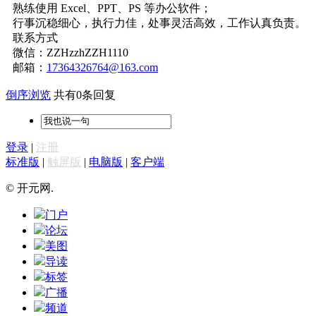
熟练使用 Excel、PPT、PS 等办公软件；
行事沉稳细心，执行力佳，处事灵活高效，工作认真负责。
联系方式
微信：ZZHzzhZZH1110
邮箱：
17364326764@163.com
倒序浏览
共有0条回复
登录
|
注册
标准版
|
触屏版
|
电脑版
|
客户端
© 开元网.
门户
论坛
美图
导读
标签
广播
频道