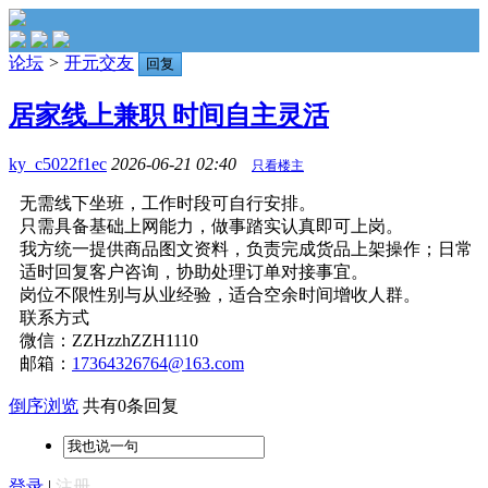
论坛
>
开元交友
回复
居家线上兼职 时间自主灵活
ky_c5022f1ec
2026-06-21 02:40
只看楼主
无需线下坐班，工作时段可自行安排。
只需具备基础上网能力，做事踏实认真即可上岗。
我方统一提供商品图文资料，负责完成货品上架操作；日常
适时回复客户咨询，协助处理订单对接事宜。
岗位不限性别与从业经验，适合空余时间增收人群。
联系方式
微信：ZZHzzhZZH1110
邮箱：
17364326764@163.com
倒序浏览
共有0条回复
登录
|
注册