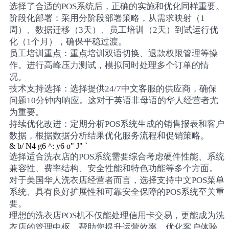
选择了合适的POS系统后，正确的实施和优化同样重要。
阶段化部署：采用分阶段部署策略，从需求映射（1
周）、数据迁移（3天）、员工培训（2天）到试运行优
化（1个月），确保平稳过渡。
员工培训重点：重点培训双语切换、退款权限管理等操
作。进行高峰压力测试，模拟同时处理多个订单的情
况。
技术支持选择：选择提供24/7中文客服的供应商，确保
问题10分钟内响应。这对于英语非母语的华人经营者尤
为重要。
持续优化改进：定期分析POS系统生成的销售报表和客户
数据，根据数据分析结果优化服务流程和促销策略。
& b/ N4 g6 ^: y6 o" J" `
选择适合洗衣店的POS系统需要综合考虑硬件性能、系统
兼容性、费率结构、安全性能和特色功能等多个方面。
对于美国华人洗衣店经营者而言，选择支持中文POS菜单
系统、具有良好扩展性和可靠安全保障的POS系统至关重
要。
理想的洗衣店POS机不仅能处理信用卡交易，更能成为洗
衣店的管理中枢，帮助您提升运营效率、优化客户体验