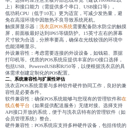
率。选择时应注意主板外部总线带宽（建议100MHZ以
上）和接口能力（需提供多个串口、USB接口等）。
低功耗CPU（低于10瓦）更为适宜，可减少发热量，避
免在高湿环境中因散热不良导致系统死机。
触摸屏显示器：
洗衣店POS系统
需要配备防水防尘的触摸
屏，前面板最好达到IP65等级防护。15英寸左右的屏幕
尺寸较为合适，分辨率要高，确保在光线较强的环境中
也能清晰显示。
外设兼容性：考虑需要连接的外设设备，如钱箱、票据
打印机等。优质的POS系统应提供丰富的I/O接口选择，
包括USB、PoweredUSB和RJ50等，以便根据洗衣店的具
体需求创建定制化的POS配置。
二、系统兼容性与扩展性评估
洗衣店POS系统需要与多种软件硬件协同工作，良好的兼
容性是必要条件。
软件兼容性：确保POS系统能够与您现有的管理软件和
在
线点餐平台
（如果提供配送服务）无缝对接。选择支持
API接口开放的系统，便于与洗衣店特有的管理软件（如
会员管理系统）整合。
硬件兼容性：POS系统应支持多种硬件设备，包括传统的