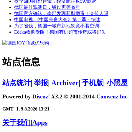
秋季回国好价合辑，经济舱往返597欧起！
德国最佳观测日，错过再等49年
德国官方确认：南部发现新型病毒！会传人吗
中国电视-《中国美食大会》第二季：综述
为了省钱，德国一城市新地铁竟不装空调
Edeka收购受阻！德国有机超市传奇或将消失
站点信息
站点统计
|
举报
|
Archiver
|
手机版
|
小黑屋
Powered by
Discuz!
X3.2
© 2001-2014
Comsenz Inc.
GMT+1, 9.8.2026 13:21
关于我们
|
Apps