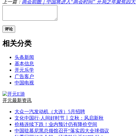
上一篇：
两会前瞻｜中国将进入“两会时间” 开局之年聚焦四大
评论
相关分类
头条新闻
基本信息
开元乐学
广告客户
中国电视
开元最新资讯
大众一汽发动机（大连）5月招聘
文化中国行·人间好时节丨立秋：风启新秋
价格连续下跌！业内预计仍有降价空间
中国驻慕尼黑总领馆召开“落实四大全球倡议