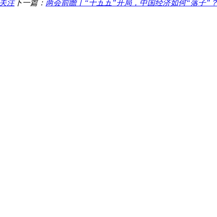
关注
下一篇：
两会前瞻丨“十五五”开局，中国经济如何“落子”