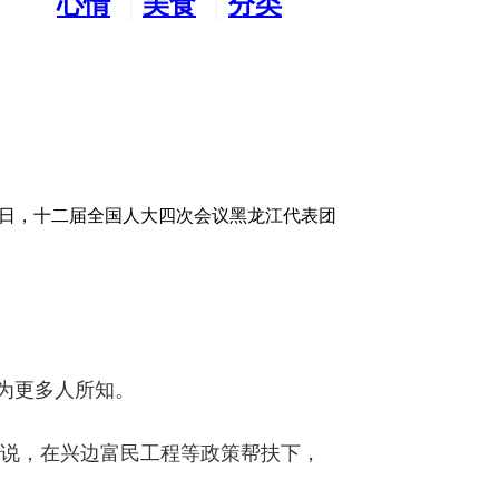
心情
美食
分类
水吧
天地
广告
月7日，十二届全国人大四次会议黑龙江代表团
族为更多人所知。
化说，在兴边富民工程等政策帮扶下，