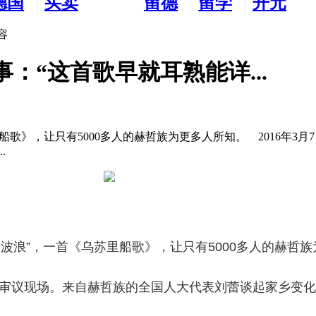
德国
买卖
留德
留学
开元
生活
市场
新生
德国
交友
容
：“这首歌早就耳熟能详...
船歌》，让只有5000多人的赫哲族为更多人所知。 2016年3
.
波浪”，一首《乌苏里船歌》，让只有5000多人的赫哲
表团审议现场。来自赫哲族的全国人大代表刘蕾谈起家乡变