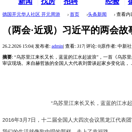
新闻
找房
招聘
经验
看板
租房
求职
分享
德国开元华人社区 开元周游
›
首页
›
头条新闻
›
查看内
（两会·近观）习近平的两会故事
26.2.2026 15:04
|
发布者:
admin
|
查看:
317
|
评论: 0
|
原作者: 中新社
摘要
: “乌苏里江来长又长，蓝蓝的江水起波浪”，一首《乌苏里
审议现场。来自赫哲族的全国人大代表刘蕾谈起家乡变化说， ..
“乌苏里江来长又长，蓝蓝的江水起
2016年3月7日，十二届全国人大四次会议黑龙江代
我们的生活就像歌中唱的那样，走上了幸福路。