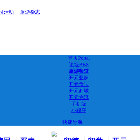
司活动
旅游杂志
首页
Portal
论坛
BBS
旅游频道
开元亚超
开元食味
开元商城
开元物流
手机版
小程序
快捷导航