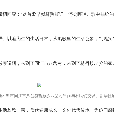
亲切回应：“这首歌早就耳熟能详，还会哼唱。歌中描绘
居、以渔为生的生活日常，从船歌里的生活意象，到现实
考察调研，来到了同江市八岔村，来到了赫哲族老乡的家
平在佳木斯市同江市八岔赫哲族乡八岔村冒雨与村民们交谈。新华社记
生活欣欣向荣，后代健康成长，文化代代传承，为你们感