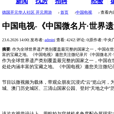
新闻
找房
招聘
经验
看板
租房
求职
分享
德国开元华人社区 开元周游
›
首页
›
中国电视
›
查看内
中国电视-《中国微名片·世界
23.6.2026 14:00
|
发布者:
admin
|
查看:
4242
|
评论: 0
|
原作者: 中
摘要
: 作为全球世界遗产类别覆盖最完整的国家之一，中国在
富的宝藏之地。《中国电视》邀您关注微纪录片《中国微名片·世 
作为全球世界遗产类别覆盖最完整的国家之一，中国在
处处内涵丰富的宝藏之地。《中国电视》邀您关注微纪
节目以微视频为载体，带观众朋友沉浸式“云”览山河
城、澳门历史城区、三清山国家公园、登封“天地之中
该片在视觉设计上，用航拍与穿越机多角度配合展现宏