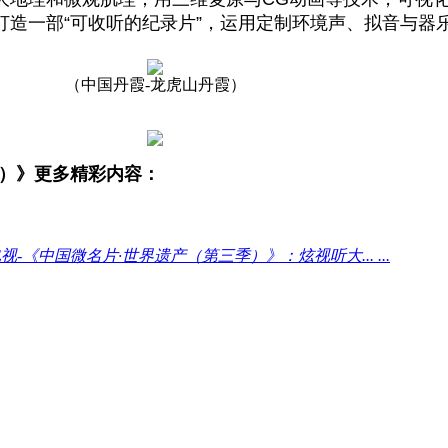
打造一部“可收听的纪录片”，运用定制环境声、拟音与器
（中国丹霞
-龙虎山丹霞）
）》
更多精彩内容：
视-《中国微名片·世界遗产（第三季）》：炫视听大... ...