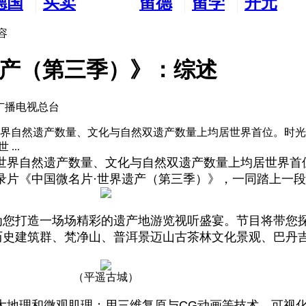
德国
买卖
留德
留学
开元
生活
市场
新生
德国
交友
容
遗产（第三季）》：综述
央广播电视总台
世界自然遗产数量、文化与自然双遗产数量上均居世界首位。时
...
世界自然遗产数量、文化与自然双遗产数量上均居世界首
录片《中国微名片·世界遗产（第三季）》，一同踏上一
，为您打造一场场精彩的遗产地游览视听盛宴。节目将带您
”历史建筑群、梵净山、普洱景迈山古茶林文化景观、巴丹
（平遥古城）
大地理和微观肌理；用三维复原与CG动画等技术，可视