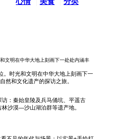
心情
美食
分类
水吧
天地
广告
光和文明在中华大地上刻画下一处处内涵丰
位。时光和文明在中华大地上刻画下一
段自然和文化遗产的探访之旅。
探访：秦始皇陵及兵马俑坑、平遥古
吉林沙漠—沙山湖泊群等遗产地。
化看不见的年代与场景；以实景+手绘打