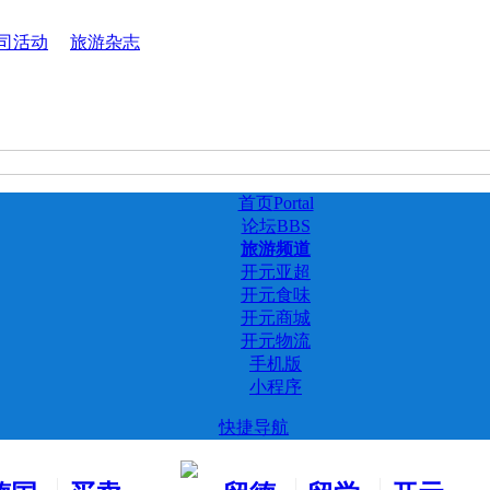
司活动
旅游杂志
首页
Portal
论坛
BBS
旅游频道
开元亚超
开元食味
开元商城
开元物流
手机版
小程序
快捷导航