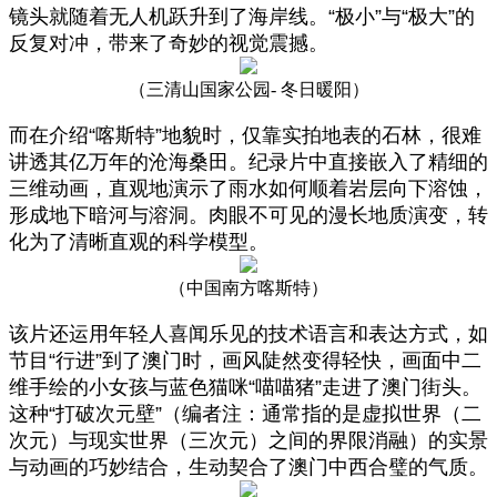
镜头就随着无人机跃升到了海岸线。“极小”与“极大”的
反复对冲，带来了奇妙的视觉震撼。
（三清山国家公园
- 冬日暖阳）
而在介绍“喀斯特”地貌时，仅靠实拍地表的石林，很难
讲透其亿万年的沧海桑田。纪录片中直接嵌入了精细的
三维动画，直观地演示了雨水如何顺着岩层向下溶蚀，
形成地下暗河与溶洞。肉眼不可见的漫长地质演变，转
化为了清晰直观的科学模型。
（中国南方喀斯特）
该片还运用年轻人喜闻乐见的技术语言和表达方式，如
节目“行进”到了澳门时，画风陡然变得轻快，画面中二
维手绘的小女孩与蓝色猫咪“喵喵猪”走进了澳门街头。
这种“打破次元壁”（编者注：通常指的是虚拟世界（二
次元）与现实世界（三次元）之间的界限消融）的实景
与动画的巧妙结合，生动契合了澳门中西合璧的气质。