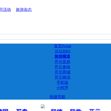
司活动
旅游杂志
首页
Portal
论坛
BBS
旅游频道
开元亚超
开元食味
开元商城
开元物流
手机版
小程序
快捷导航