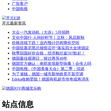
广告客户
中国电视
开元最新资讯
大众一汽发动机（大连）5月招聘
文化中国行·人间好时节丨立秋：风启新秋
价格连续下跌！业内预计仍有降价空间
中国驻慕尼黑总领馆召开“落实四大全球倡议
秋季回国好价合辑，经济舱往返597欧起！
德国最佳观测日，错过再等49年
德国官方确认：南部发现新型病毒！会传人吗
中国电视-《中国美食大会》第二季：综述
为了省钱，德国一城市新地铁竟不装空调
Edeka收购受阻！德国有机超市传奇或将消失
站点信息