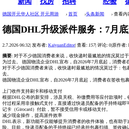
新闻
找房
招聘
经验
看板
租房
求职
分享
德国开元华人社区 开元周游
›
首页
›
头条新闻
›
查看内
德国DHL升级派件服务：7月底
2.7.2026 06:32
|
发布者:
KaiyuanEditor
|
查看:
157
|
评论: 0
|
原作者: Ka
摘要
: 对于不少德国消费者来说，收快递时最尴尬的情况莫过
为过去。 德国物流企业DHL宣布，自2026年7月底起，消费者在签 
对于不少德国消费者来说，收快递时最尴尬的情况莫过于：包
去。
德国物流企业DHL宣布，自2026年7月底起，消费者在签收
上门收件支持刷卡和移动支付
根据DHL公布的新安排，涉及关税、补缴费用等应付款项时，收件人可使
付过程采用非接触式支付，直接通过快递员配备的手持终端即可完
记卡（Girocard）付款，暂不接受信用卡或移动支付。
减少现金操作，提高派件效率
DHL表示，新功能不仅能够提升消费者的收件体验，也有助
险。目前，快递员配备的手持终端已经承担包裹扫描、签收确