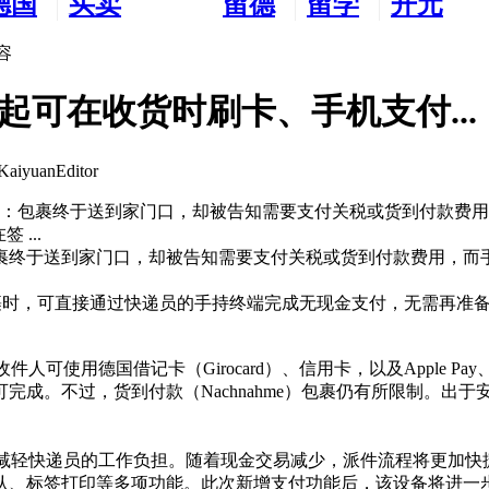
德国
买卖
留德
留学
开元
生活
市场
新生
德国
交友
容
起可在收货时刷卡、手机支付...
iyuanEditor
于：包裹终于送到家门口，却被告知需要支付关税或货到付款费
...
裹终于送到家门口，却被告知需要支付关税或货到付款费用，而
包裹时，可直接通过快递员的手持终端完成无现金支付，无需再准
用德国借记卡（Girocard）、信用卡，以及Apple Pay、G
成。不过，货到付款（Nachnahme）包裹仍有所限制。出
于减轻快递员的工作负担。随着现金交易减少，派件流程将更加快
认、标签打印等多项功能。此次新增支付功能后，该设备将进一