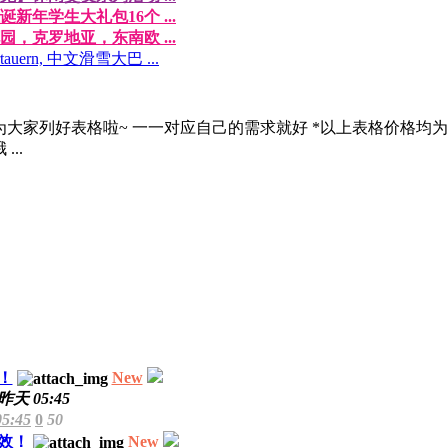
诞新年学生大礼包16个 ...
，克罗地亚，东南欧 ...
ern, 中文滑雪大巴 ...
为大家列好表格啦~ 一一对应自己的需求就好 *以上表格价格
..
！
New
昨天 05:45
5:45
0
50
效！
New