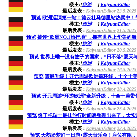
楼主:
[
旅游
]
KaiyuanEditor
最后发表 :
KaiyuanEditor
23.5.2025
预览
欧洲巡演第一站！德云社马德里站热卖中！
楼主:
[
旅游
]
KaiyuanEditor
最后发表 :
KaiyuanEditor
21.5.2025
预览
被评“欧洲NO.1旅行地”，拥有世界上华美的海滨
楼主:
[
旅游
]
KaiyuanEditor
最后发表 :
KaiyuanEditor
20.5.2025
预览
世界上唯一没有蚊子的国家，“日不落”夏天与彩
楼主:
[
旅游
]
KaiyuanEditor
最后发表 :
KaiyuanEditor
16.5.2025
预览
震撼升级！开元周游欧洲循环线，十全十
楼主:
[
旅游
]
KaiyuanEditor
最后发表 :
KaiyuanEditor
28.4.2025
预览
开元周游“环游欧洲”全新升级，十全十美带
楼主:
[
旅游
]
KaiyuanEditor
最后发表 :
KaiyuanEditor
25.4.2025
预览
终于把瑞士最佳旅行时间表整理出来了，太实用了
楼主:
[
旅游
]
KaiyuanEditor
最后发表 :
KaiyuanEditor
23.4.2025
预览
天鹅堡梦幻一日游+露天音乐会！座位有限，