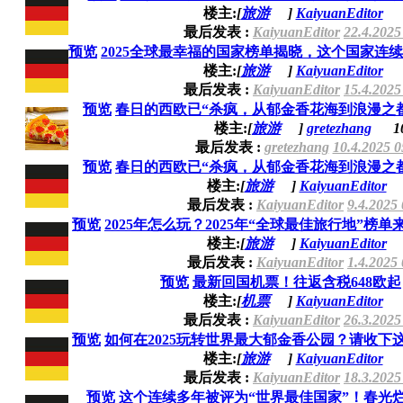
楼主:
[
旅游
]
KaiyuanEditor
最后发表 :
KaiyuanEditor
22.4.2025
预览
2025全球最幸福的国家榜单揭晓，这个国家连续8
楼主:
[
旅游
]
KaiyuanEditor
最后发表 :
KaiyuanEditor
15.4.2025
预览
春日的西欧已“杀疯，从郁金香花海到浪漫之都，
楼主:
[
旅游
]
gretezhang
1
最后发表 :
gretezhang
10.4.2025 0
预览
春日的西欧已“杀疯，从郁金香花海到浪漫之都，
楼主:
[
旅游
]
KaiyuanEditor
最后发表 :
KaiyuanEditor
9.4.2025
预览
2025年怎么玩？2025年“全球最佳旅行地”榜单来
楼主:
[
旅游
]
KaiyuanEditor
最后发表 :
KaiyuanEditor
1.4.2025
预览
最新回国机票！往返含税648欧起
楼主:
[
机票
]
KaiyuanEditor
最后发表 :
KaiyuanEditor
26.3.2025
预览
如何在2025玩转世界最大郁金香公园？请收下这份
楼主:
[
旅游
]
KaiyuanEditor
最后发表 :
KaiyuanEditor
18.3.2025
预览
这个连续多年被评为“世界最佳国家”！春光烂漫