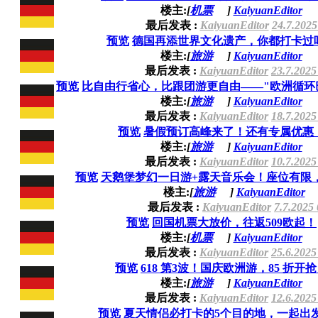
楼主:
[
机票
]
KaiyuanEditor
最后发表 :
KaiyuanEditor
24.7.2025
预览
德国再添世界文化遗产，你都打卡过
楼主:
[
旅游
]
KaiyuanEditor
最后发表 :
KaiyuanEditor
23.7.2025
预览
比自由行省心，比跟团游更自由——"欧洲循环巴士
楼主:
[
旅游
]
KaiyuanEditor
最后发表 :
KaiyuanEditor
18.7.2025
预览
暑假预订高峰来了！还有专属优惠
楼主:
[
旅游
]
KaiyuanEditor
最后发表 :
KaiyuanEditor
10.7.2025
预览
天鹅堡梦幻一日游+露天音乐会！座位有限
楼主:
[
旅游
]
KaiyuanEditor
最后发表 :
KaiyuanEditor
7.7.2025
预览
回国机票大放价，往返509欧起！
楼主:
[
机票
]
KaiyuanEditor
最后发表 :
KaiyuanEditor
25.6.2025
预览
618 第3波！国庆欧洲游，85 折开
楼主:
[
旅游
]
KaiyuanEditor
最后发表 :
KaiyuanEditor
12.6.2025
预览
夏天情侣必打卡的5个目的地，一起出