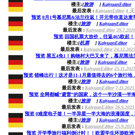
楼主:
[
旅游
]
KaiyuanEditor
最后发表 :
KaiyuanEditor
4 
预览
8月1号慕尼黑&法兰往返！开元带你直达麦
楼主:
[
旅游
]
KaiyuanEditor
最后发表 :
KaiyuanEditor
29.7.202
预览
回国机票大放价，往返465欧起！
楼主:
[
机票
]
KaiyuanEditor
最后发表 :
KaiyuanEditor
24.12.202
预览
黑五4免1！购物村大巴又来了，慕尼黑法
楼主:
[
旅游
]
KaiyuanEditor
最后发表 :
KaiyuanEditor
25.11.202
预览
错峰出行！这才是11-1月最值得去的6个旅行地，
楼主:
[
旅游
]
KaiyuanEditor
最后发表 :
KaiyuanEditor
7.11.2025
预览
全网都喊“避雷”的国家，这个一半沙漠一半海水
楼主:
[
旅游
]
KaiyuanEditor
最后发表 :
KaiyuanEditor
26.9.2025
预览
0难度电子签！一半异星一半大海的浪漫国度，
楼主:
[
旅游
]
KaiyuanEditor
最后发表 :
KaiyuanEditor
25.9.2025
预览
开学季旅行福利倒计时！！欧盟学生环游欧洲专属