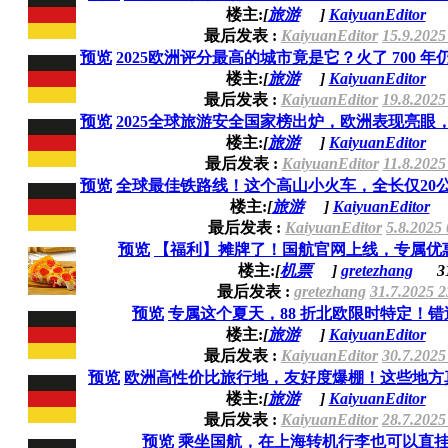
楼主:
[
旅游
]
KaiyuanEditor
最后发表 :
KaiyuanEditor
15.9.2025
预览
2025欧洲评分最高的城市竟是它？火了 700 年仍
楼主:
[
旅游
]
KaiyuanEditor
最后发表 :
KaiyuanEditor
19.8.2025
预览
2025全球旅游安全国家榜出炉，欧洲表现亮眼，第
楼主:
[
旅游
]
KaiyuanEditor
最后发表 :
KaiyuanEditor
11.8.2025
预览
全球最佳铁路线！这个高山小火车，全长仅20公里
楼主:
[
旅游
]
KaiyuanEditor
最后发表 :
KaiyuanEditor
5.8.2025
预览
【福利】摊牌了！国航官网上线，专属优
楼主:
[
机票
]
gretezhang
3
最后发表 :
gretezhang
31.7.2025 2
预览
专属这个夏天，88 折北欧限时特定！错
楼主:
[
旅游
]
KaiyuanEditor
最后发表 :
KaiyuanEditor
30.7.2025
预览
欧洲高性价比旅行地，友好度爆棚！这些地方真的
楼主:
[
旅游
]
KaiyuanEditor
最后发表 :
KaiyuanEditor
28.7.2025
预览
乘坐国航，在上海转机行李也可以直