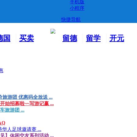
手机版
小程序
快捷导航
德国
买卖
留德
留学
开元
生活
市场
新生
德国
交友
惠
游团 优惠码全放送 ...
始招募啦~~写游记赢 ...
游团 ...
AQ
华人足球邀请赛 ...
】休闲交友系列活动 ...