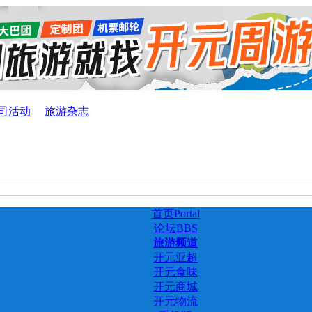
司活动
旅游杂志
首页
Portal
论坛
BBS
旅游频道
开元亚超
开元食味
开元商城
开元物流