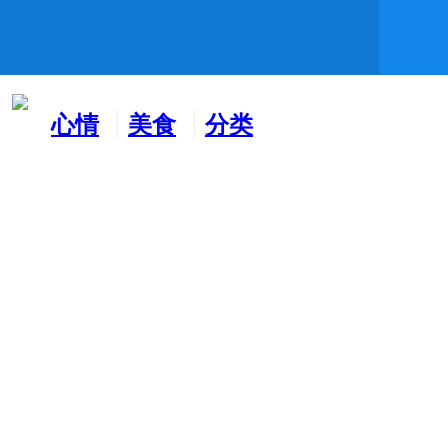
心情
美食
分类
水吧
天地
广告