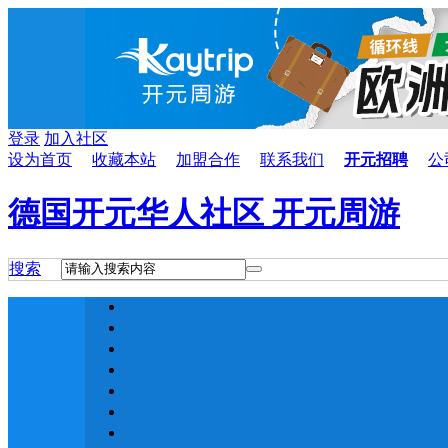
登录
加入社区
设为首页
收藏本站
加盟合作
联系我们
开元招聘
公
德国开元华人社区 开元周游
搜索