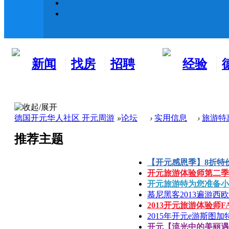
新闻
找房
招聘
经验
看板
租房
求职
分享
德国开元华人社区 开元周游
»
论坛
›
实用信息
›
旅游特
推荐主题
【开元感恩季】8折特价旅
开元旅游体验师第二季开
开元旅游特为您准备小车旅
慕尼黑客2013遍游西欧
2013开元旅游体验师F
2015年开元e游斯图加特
开元【流光中的美丽遇见