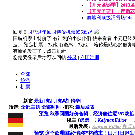
【开元圣诞季】2013圣
【开元圣诞】上帝后花园
奥地利顶级滑雪场Obertau
回复
0
国航过年回国特价机票855欧起
国航机票出特价了 有计划的小伙伴们 快来看看 小元已经
速。 预定机票，找他 有疑惑，找他， 给你最贴心的服务哦 .
有新的发言了，点击刷新
您需要登录后才可以回帖
登录
|
立即注册
全部
旅游
机票
新窗
最新
|
热门
|
热帖
|
精华
|
筛选:
全部主题
全部时间
排序:
最后发表
预览
秋季回国好价合辑，经济舱往返597欧起
楼主:
[
机票
]
KaiyuanEditor
最后发表 :
KaiyuanEditor
昨天 0
预览
这个欧洲国家“免签”将结束！11月1日起生