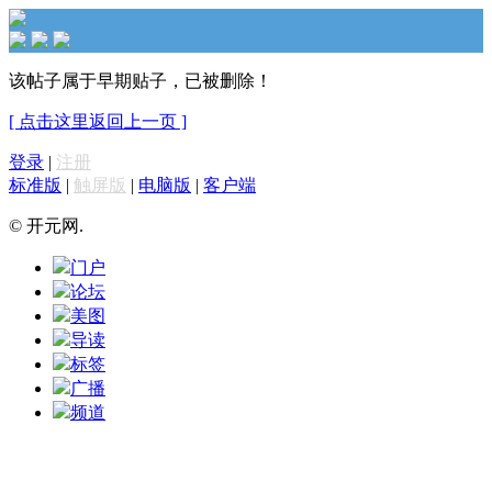
该帖子属于早期贴子，已被删除！
[ 点击这里返回上一页 ]
登录
|
注册
标准版
|
触屏版
|
电脑版
|
客户端
© 开元网.
门户
论坛
美图
导读
标签
广播
频道