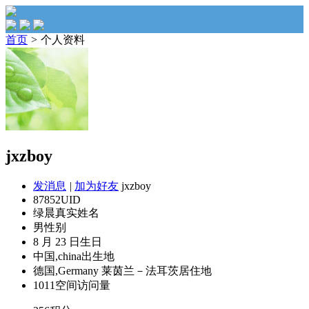
首页
>
个人资料
jxzboy
发消息
|
加为好友
jxzboy
87852
UID
绿晨
真实姓名
男
性别
8 月 23 日
生日
中国,china
出生地
德国,Germany 莱茵兰－法耳茨
居住地
1011
空间访问量