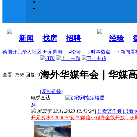
新闻
找房
招聘
经验
看板
租房
求职
分享
德国开元华人社区 开元周游
»
论坛
›
时事热点
›
新闻看
海外华媒年会｜华媒高层
查看:
7555
|
回复:
0
[复制链接]
电梯直达
#
1
发表于 22.11.2023 12:43:24
|
只看该作者
|
只看
开元食味APP IOS/安卓/微信小程序全线开放，长