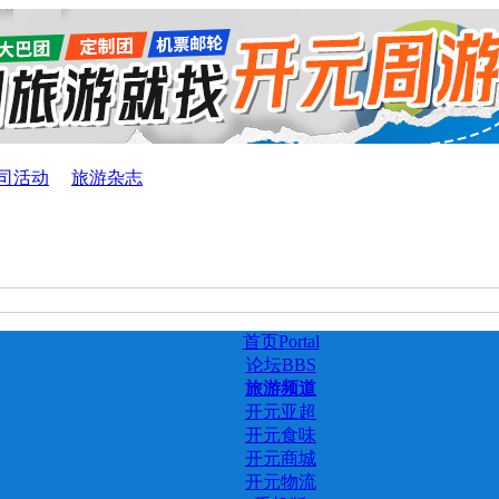
司活动
旅游杂志
首页
Portal
论坛
BBS
旅游频道
开元亚超
开元食味
开元商城
开元物流