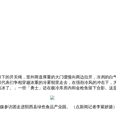
下的开关绳，里外两道厚重的大门缓慢向两边拉开，冷冽的白气
媒代表们争相穿越浓重的冷雾朝里走去，在强劲冷风的冲击下，
结冰了。」一些「勇士」还在极冷库房内和金枪鱼留下合影。这
媒参访团走进阳西县绿色食品产业园。 （点新闻记者李紫妍摄