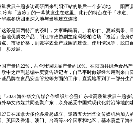
省高质量发展主题参访调研团来到阳江站的最后一个参访地——阳
0℃冷库「速冻」的一幕就发生在这里。此行的特点在于「味道
外华媒参访团更深入地与当地建立连接。
「这茶是阳西特产的茶叶，大家喝喝看。」春砂仁、夏威夷果、
介当地优质农产品，阳江市政协副主席冯松柏临场「抢活」变身
特点、市场价格，到数字农业产业园的建设、使用情况等，脱口
进一步发展。
国产量约22%，占全球调味品产量的16%。在阳西县绿色食品
。欧中之声副总编林奕贤告诉记者，自己平时做饭经常用到来自
一些品牌在食品安全管控等方面的工作，直观地看到了一部分生
办的「2023 海外华文传媒合作组织年会暨广东省高质量发展主
海外华文传媒共同会聚广东，亲身感受中国式现代化前沿阵地的
10月27日在加拿大多伦多发起成立、邀请五大洲华文传媒机构加
、英国及香港、澳门、台湾等33个国家和地区，基本覆盖了海