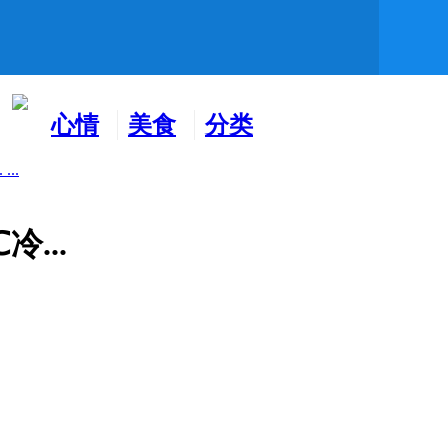
心情
美食
分类
水吧
天地
广告
..
...