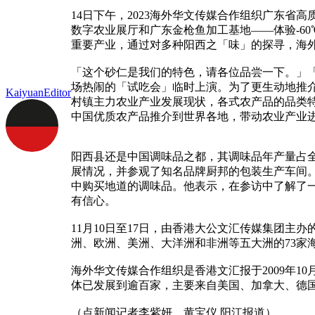
14日下午，2023海外华文传媒合作组织广东
数字农业展厅和广东金枪鱼加工基地——体验-6
重要产业，通过对多种阳西之「味」的探寻，海
「这个砂仁是我们的特色，请各位品尝一下。」
场热闹的「试吃会」临时上演。为了更生动地推
KaiyuanEditor
村镇主力农业产业发展现状，各式农产品的品类
中国优质农产品推介到世界各地，带动农业产业
阳西县还是中国调味品之都，其调味品年产量占全
展情况，并参观了知名品牌厨邦的包装生产车间
中购买地道的调味品。他表示，在参访中了解了
有信心。
11月10日至17日，由香港大公文汇传媒集团主
洲、欧洲、美洲、大洋洲和非洲等五大洲的73家
海外华文传媒合作组织是香港文汇报于2009年
体已发展到逾百家，主要来自美国、加拿大、德国
（点新闻记者李紫妍、黄宝仪 阳江报道）