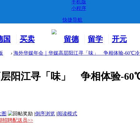
手机版
小程序
快捷导航
德国
买卖
留德
留学
开元
生活
市场
新生
德国
交友
板
›
海外华媒年会｜华媒高层阳江寻「味」 争相体验-60℃冷. .
阳江寻「味」 争相体验-60℃冷
大图
|
倒序浏览
|
阅读模式
期招聘配送员>>