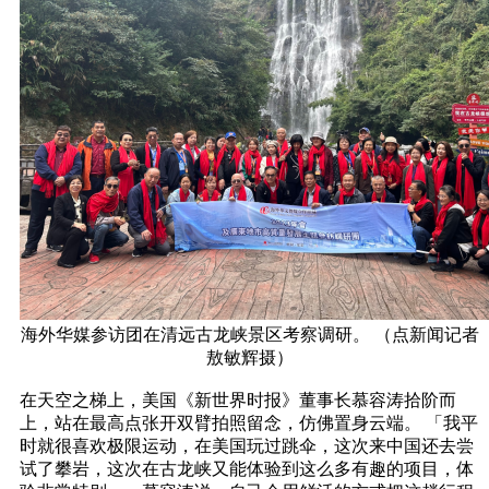
海外华媒参访团在清远古龙峡景区考察调研。 （点新闻记者
敖敏辉摄）
在天空之梯上，美国《新世界时报》董事长慕容涛拾阶而
上，站在最高点张开双臂拍照留念，仿佛置身云端。 「我平
时就很喜欢极限运动，在美国玩过跳伞，这次来中国还去尝
试了攀岩，这次在古龙峡又能体验到这么多有趣的项目，体