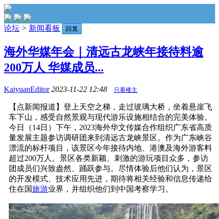
论坛
>
新闻看板
回复
海外华媒年会｜清远古龙峡年接待料逾
200万人 华媒成员...
KaiyuanEditor
2023-11-22 12:48
只看楼主
【点新闻报道】登上天空之梯，走过玻璃大桥，坐着悬崖飞
车下山，感受自然景观与现代游乐设施相结合的完美体验。
今日（14日）下午，2023海外华文传媒合作组织广东省高质
量发展主题参访调研团来到清远古龙峡景区。作为广东峡谷
漂流的标杆项目，该景区今年接待内地、港澳及海外游客料
超过200万人。景区各类新颖、刺激的游玩项目众多，参访
团成员们兴致盎然、踊跃参与。尽情体验后他们认为，景区
的开发模式、技术应用先进，期待将相关经验和信息传递给
住在国
旅游
业界，并组织他们到中国考察学习。