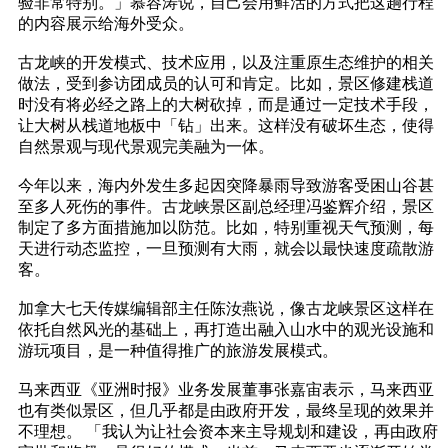
验非常特别。」慕容涛说，自己会用鲜活的方式把这趟行程
的内容展示给海外受众。
古龙峡的开发模式、技术应用，以及注重原生态维护的相关
做法，受到参访团成员的认可和肯定。比如，景区修建栈道
时没有将必经之路上的大树砍掉，而是通过一定技术手段，
让大树从栈道地板中「钻」出来。这样没有破坏生态，使得
自然景观与现代景观完美融为一体。
今年以来，海内外发生多起因突降暴雨导致游客受困山谷甚
至多人死伤的事件。古龙峡景区副总经理冯鉴辉介绍，景区
制定了多方面措施加以防范。比如，特别重视天气预测，每
天进行动态监控，一旦预测有大雨，就会以最快速度疏散游
客。
加拿大七天传媒编辑部主任陈汝燕说，像古龙峡景区这样在
依托自然风光的基础上，再打造出融入山水中的观光设施和
游玩项目，是一种值得推广的旅游发展模式。
马来西亚《亚洲时报》业务发展董事张嘉宙表示，马来西亚
也有类似景区，但几乎都是由政府开发，最终呈现的效果并
不理想。 「我认为让社会资本来主导规划和建设，再由政府