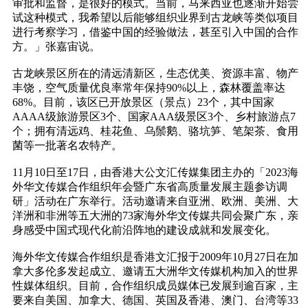
审批和监督，是很好的模式。当前，马来西亚也逐渐开始尝
试这种模式，我希望以后能够组织业界到古龙峡等类似项目
进行考察学习，借鉴中国的经验做法，甚至引入中国的合作
方。」张嘉宙说。
古龙峡景区所在的清远清新区，生态优美、资源丰富、物产
丰饶，空气质量优良率常年保持90%以上，森林覆盖率达
68%。目前，该区已开放景区（景点）23个，其中国家
AAAA级旅游景区3个、国家AAA级景区3个、乡村旅游点7
个；拥有清远鸡、桂花鱼、乌鬃鹅、骆坑笋、笔架茶、食用
菌等一批著名农特产。
11月10日至17日，由香港大公文汇传媒集团主办的「2023海
外华文传媒合作组织年会暨广东省高质量发展主题参访调
研」活动在广东举行。活动邀请来自亚洲、欧洲、美洲、大
洋洲和非洲等五大洲的73家海外华文传媒共同会聚广东，亲
身感受中国式现代化前沿阵地的建设成就和发展变化。
海外华文传媒合作组织是香港文汇报于2009年10月27日在加
拿大多伦多发起成立、邀请五大洲华文传媒机构加入的世界
性媒体组织。目前，合作组织成员媒体已发展到逾百家，主
要来自美国、加拿大、德国、英国及香港、澳门、台湾等33