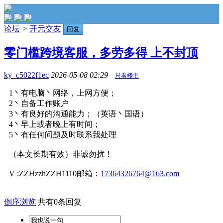
论坛
>
开元交友
回复
零门槛跨境客服，多劳多得 上不封顶
ky_c5022f1ec
2026-05-08 02:29
只看楼主
1丶有电脑丶网络，上网方便；
2丶自备工作账户
3丶有良好的沟通能力；（英语丶国语）
4丶早上或者晚上有时间；
5丶有任何问题及时联系我处理
（本文长期有效）非诚勿扰！
V :ZZHzzhZZH1110邮箱：
17364326764@163.com
倒序浏览
共有0条回复