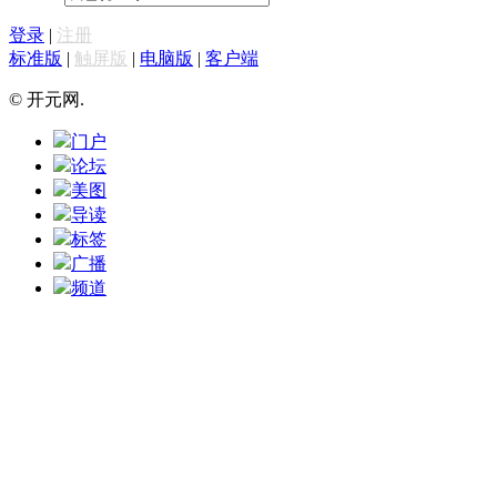
登录
|
注册
标准版
|
触屏版
|
电脑版
|
客户端
© 开元网.
门户
论坛
美图
导读
标签
广播
频道