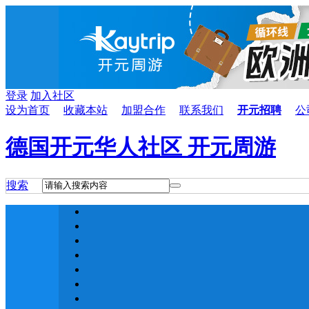
登录
加入社区
设为首页
收藏本站
加盟合作
联系我们
开元招聘
公
德国开元华人社区 开元周游
搜索