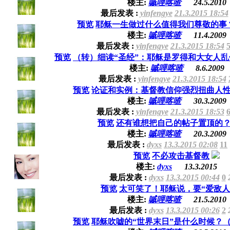
楼主:
嘁哩喀喳
24.5.2010
最后发表 :
yinfengye
21.3.2015 18:54
预览
耶稣一生做过什么值得我们尊敬的事
楼主:
嘁哩喀喳
11.4.2009
最后发表 :
yinfengye
21.3.2015 18:54
预览
（转）细读“圣经”：耶稣是罗得和大女人
楼主:
嘁哩喀喳
8.6.2009
最后发表 :
yinfengye
21.3.2015 18:54
预览
论证和实例：基督教信仰强烈扭曲人
楼主:
嘁哩喀喳
30.3.2009
最后发表 :
yinfengye
21.3.2015 18:53
预览
还有谁想把自己的帖子置顶的
楼主:
嘁哩喀喳
20.3.2009
最后发表 :
dyxs
13.3.2015 02:08
11
预览
不必攻击基督教
楼主:
dyxs
13.3.2015
最后发表 :
dyxs
13.3.2015 00:44
0
预览
太可笑了！耶稣说，要“爱敌人
楼主:
嘁哩喀喳
21.5.2010
最后发表 :
dyxs
13.3.2015 00:26
2
预览
耶稣吹嘘的“世界末日”是什么时候？