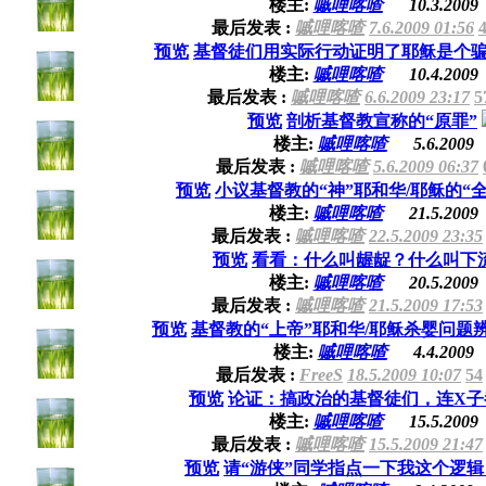
楼主:
嘁哩喀喳
10.3.2009
最后发表 :
嘁哩喀喳
7.6.2009 01:56
预览
基督徒们用实际行动证明了耶稣是个
楼主:
嘁哩喀喳
10.4.2009
最后发表 :
嘁哩喀喳
6.6.2009 23:17
5
预览
剖析基督教宣称的“原罪”
楼主:
嘁哩喀喳
5.6.2009
最后发表 :
嘁哩喀喳
5.6.2009 06:37
预览
小议基督教的“神”耶和华/耶稣的“
楼主:
嘁哩喀喳
21.5.2009
最后发表 :
嘁哩喀喳
22.5.2009 23:35
预览
看看：什么叫龌龊？什么叫下
楼主:
嘁哩喀喳
20.5.2009
最后发表 :
嘁哩喀喳
21.5.2009 17:53
预览
基督教的“上帝”耶和华/耶稣杀婴问题
楼主:
嘁哩喀喳
4.4.2009
最后发表 :
FreeS
18.5.2009 10:07
54
预览
论证：搞政治的基督徒们，连X子
楼主:
嘁哩喀喳
15.5.2009
最后发表 :
嘁哩喀喳
15.5.2009 21:47
预览
请“游侠”同学指点一下我这个逻辑