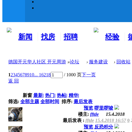
新闻
找房
招聘
经验
看板
租房
求职
分享
德国开元华人社区 开元周游
»
论坛
›
服务建设
›
回收站
1
2
3
4
5
6
7
8
9
10
... 16218
/ 1000 页
下一页
返 回
新窗
最新
|
热门
|
热帖
|
精华
|
筛选:
全部主题
全部时间
排序:
最后发表
预览
啰里啰唆
楼主:
fftde
15.4.2018
最后发表 :
fftde
15.4.2018 16:57
0
预览
反恐积分