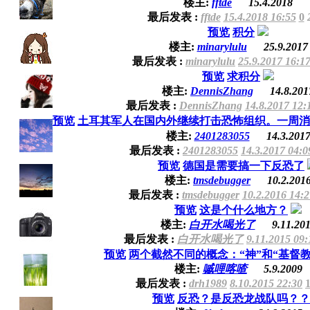
楼主:
fftde
15.4.2018
最后发表 :
fftde
15.4.2018 16:55
0
预览
积分
楼主:
minarylulu
25.9.2017
最后发表 :
minarylulu
25.9.2017 16:1
预览
求积分
楼主:
DennisZhang
14.8.201
最后发表 :
DennisZhang
14.8.2017 12:
预览
土耳其军人在国内外继续打击恐怖组织。一周消灭
楼主:
2401283055
14.3.201
最后发表 :
2401283055
14.3.2017 04:0
预览
德国是需要搞一下反恐了
楼主:
tmsdebugger
10.2.201
最后发表 :
tmsdebugger
10.2.2016 14:2
预览
这是个什么地方？
楼主:
白开水喝光了
9.11.20
最后发表 :
白开水喝光了
9.11.2015 09:
预览
两个截然不同的概念：“神”和“基督教
楼主:
嘁哩喀喳
5.9.2009
最后发表 :
drh1989
8.10.2015 22:30
预览
反恐？是反恐龙战队吗？？