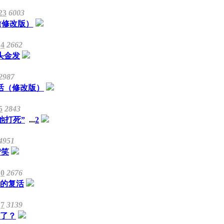
23
6003
(修改版）
4
2662
头金发
2987
活（修改版）
5
2843
他打死”
...
2
4951
狞笑
0
2676
稣的复活
7
3139
了？