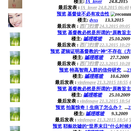
楼主:
fA_lover
24.8.2015
最后发表 :
fA_lover
24.8.2015 06:40
预览
基督徒不必有攻击性
楼主:
dyxs
13.3.2015
最后发表 :
西门扫雪
24.3.2015 09:05
预览
基督教必然是所谓的“原教旨主
楼主:
嘁哩喀喳
25.10.2009
最后发表 :
西门扫雪
22.3.2015 10:29
预览
逻辑证明基督教的“神”不存在（
楼主:
嘁哩喀喳
27.7.2009
最后发表 :
西门扫雪
22.3.2015 10:28
预览
特高智商人群的信仰研究
...
2
楼主:
嘁哩喀喳
10.6.2009
最后发表 :
yinfengye
21.3.2015 18:55
预览
基督教必然是所谓的“原教旨主
楼主:
嘁哩喀喳
25.10.2009
最后发表 :
yinfengye
21.3.2015 18:54
预览
拍案惊奇！生病了怎么办？
...
2
楼主:
嘁哩喀喳
9.3.2009
最后发表 :
yinfengye
21.3.2015 18:54
预览
耶稣吹嘘的“世界末日”什么时候