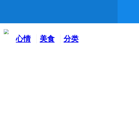
心情
美食
分类
水吧
天地
广告