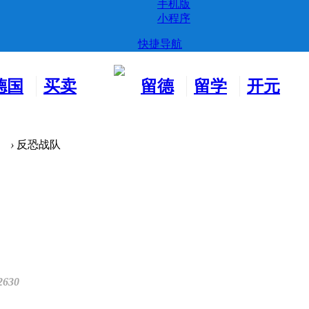
手机版
小程序
快捷导航
德国
买卖
留德
留学
开元
生活
市场
新生
德国
交友
›
反恐战队
2630