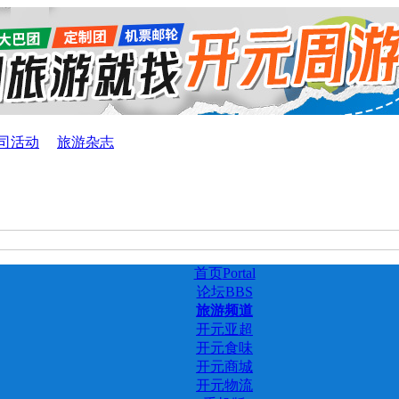
司活动
旅游杂志
首页
Portal
论坛
BBS
旅游频道
开元亚超
开元食味
开元商城
开元物流