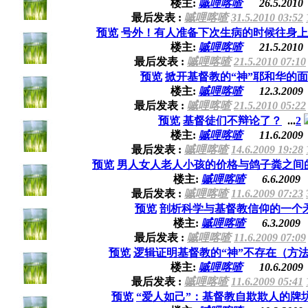
楼主:
嘁哩喀喳
26.5.2010
最后发表 :
嘁哩喀喳
31.5.2010 03:52
预览
号外！有人准备下次生病的时候往身上
楼主:
嘁哩喀喳
21.5.2010
最后发表 :
嘁哩喀喳
21.5.2010 07:10
预览
掀开基督教的“神”耶和华的
楼主:
嘁哩喀喳
12.3.2009
最后发表 :
嘁哩喀喳
21.5.2010 05:22
预览
基督徒们不辩论了？
...
2
楼主:
嘁哩喀喳
11.6.2009
最后发表 :
嘁哩喀喳
14.6.2009 19:28
预览
男人女人老人小孩的价格与鸽子粪之间
楼主:
嘁哩喀喳
6.6.2009
最后发表 :
嘁哩喀喳
11.6.2009 07:23
预览
剖析科学与基督教信仰的一个
楼主:
嘁哩喀喳
6.3.2009
最后发表 :
嘁哩喀喳
11.6.2009 07:09
预览
逻辑证明基督教的“神”不存在（方
楼主:
嘁哩喀喳
10.6.2009
最后发表 :
嘁哩喀喳
11.6.2009 05:41
预览
“爱人如己”：基督教自欺欺人的牌