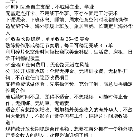
上手。
✅ 时间完全自主支配，不耽误主业、学业
无需定点打卡、不用线下坐班、不存在固定工时要求
下课课余、下班休息、睡前、周末任意空闲时段都能操作
适配留学生、海外职场上班族、旅居宝妈、长期定居海外华
人
✅ 收益长期稳定，单单收益 35–45 美金
熟练操作形成稳定节奏后，每日可稳定完成 3–5 单
利用碎片化空余时间轻松赚取美金补贴，生活费、房租、日
常开销都能覆盖
✅ 全程 0 任何费用，无套路无潜在风险
公司公开郑重承诺：全程无押金、无培训收费、无材料开
销，不存在任何隐形收费项目
支持免费试做体验，先实操体验、充分了解，满意后再确定
长期合作
若后续时间不足、觉得不适合、不想继续，可随时停止合
作，无捆绑、无约束、无追责
适合所有想踏实增收、增加额外美金收入的海外华人，不占
用大量精力，不影响正常学习与工作，纯碎片时间增收渠
道！
现持续开放长期稳定合作名额，想要在海外拥有一份额外稳
定美金收入的朋友，欢迎咨询详细了解！