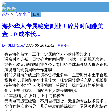
论坛
>
心情水吧
回复
海外华人专属稳定副业！碎片时间赚美
金，0 成本长...
ky_0f33751e7
2026-06-26 02:42
只看楼主
身在海外留学、工作、定居的华人小伙伴看过来！
课余时间充裕、日常碎片时间闲置，想找一份正规无套路、
能长期稳定增收的副业？今天专门给全球海外华人推荐正规
跨境电商现货周转合作兼职！
我们深耕海外线上跨境零售行业多年，主营海外本土平台现
货售卖，现阶段库存体量较大，现货周转需求充足，现长期
招募海外本地华人伙伴协助订单周转，操作流程简单标准
化，正规可持续，适配所有人群长期兼职。
✅ 零基础小白友好，上手门槛极低
无需电商运营经验、不用自行囤货、无复杂专业技术要求，
全流程标准化指导，几分钟就能熟练操作，零经验也能快速