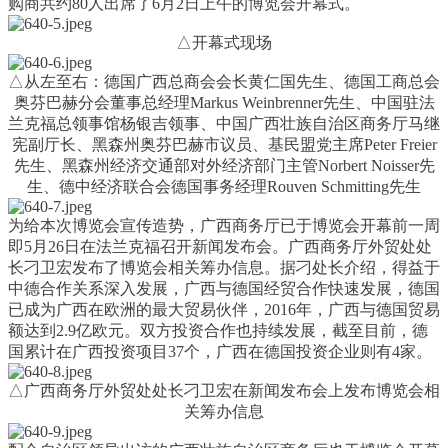
购商共约80人出席了6月2日上午的博览会开幕式。
△开幕式现场
△从左至右：德国广西总商会会长黄仁国先生、德国工商总会
奥芬巴赫分会董事总经理Markus Weinbrenner先生、中国驻法
兰克福总领事馆杨银吉领事、中国广西壮族自治区商务厅马继
宪副厅长、黑森州奥芬巴赫市议员、基民盟党主席Peter Freier
先生、黑森州经济交通部对外经济部门主管Norbert Noisser先
生、德中经济联合会德国事务经理Rouven Schmitting先生
为给本次博览会宣传造势，广西商务厅已于博览会开幕前一周
即5月26日在法兰克福召开新闻发布会。广西商务厅外贸处处
长刁卫宏发布了博览会相关筹办信息。据刁处长介绍，得益于
中德合作关系深入发展，广西与德国经贸合作快速发展，德国
已成为广西在欧洲的最大贸易伙伴，2016年，广西与德国贸易
额达到2.9亿欧元。双方投资合作也持续发展，截至目前，德
国累计在广西投资项目37个，广西在德国投资企业则有4家。
△广西商务厅外贸处处长刁卫宏在新闻发布会上发布博览会相
关筹办信息