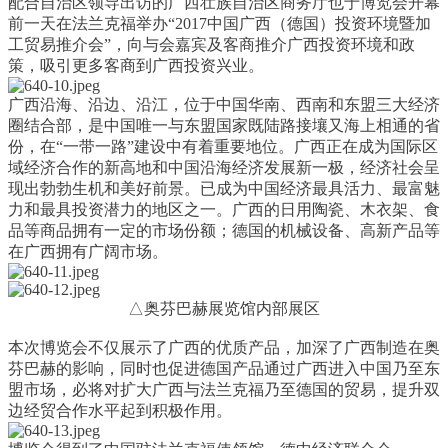
配合自治区领导出访的广西壮族自治区商务厅也于博览会开幕
前一天在法兰克福举办“2017中国广西（德国）投资环境暨加
工贸易推介会”，向与会嘉宾及客商推介广西投资环境和政
策，吸引更多客商到广西投资兴业。
广西沿海、沿边、沿江，位于中国华南、西南和东盟三大经济
圈结合部，是中国唯一与东盟国家既陆路接壤又海上相通的省
份，在“一带一路”建设中有着重要地位。广西正在成为国际区
域经济合作的新高地和中国沿海经济发展新一极，经济社会呈
现出勃勃生机和美好前景。已成为中国经济最具活力、最富魅
力和最具投资潜力的地区之一。广西的日用陶瓷、木衣架、食
品等商品拥有一定的市场份额；德国的机械设备、高新产品等
在广西拥有广阔市场。
△奥芬巴赫展览馆内部展区
本次博览会不仅展示了广西的优质产品，加深了广西制造在奥
芬巴赫的影响，同时也促进德国产品通过广西进入中国乃至东
盟市场，必将对扩大广西与法兰克福乃至德国的贸易，提升双
边经贸合作水平起到积极作用。