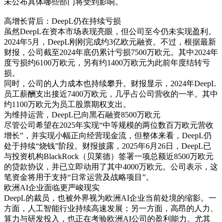
未公布具体哪些部门将受到影响。
高增长背后：DeepL仍在持续亏损
虽然DeepL在资本市场表现亮眼，但公司至今仍未实现盈利。
2024年5月，DeepL刚刚完成约3亿欧元融资。不过，根据最新
财报，公司截至2024年底仍累计亏损7500万欧元。其中2024年
度亏损约6100万欧元，另有约1400万欧元为此前年度结转亏
损。
同时，公司的人力成本也持续攀升。财报显示，2024年DeepL
员工薪酬支出接近7400万欧元，几乎占公司营收的一半。其中
约1100万欧元为员工股票期权支出。
为维持运营，DeepL已向黑石融资8500万欧元
尽管公司希望在2025年实现“中等规模的两位数百万欧元营收
增长”，并实现小幅正向经营现金流，但整体来看，DeepL仍
处于持续“烧钱”阶段。财报披露，2025年6月26日，DeepL已
与投资机构BlackRock（贝莱德）签署一项总额近8500万欧元
的贷款协议，并已立即动用了其中4000万欧元。公司表示，这
笔资金将用于支持“日常运营及战略项目”。
欧洲AI企业面临更严峻现实
DeepL的裁员，也被外界视为欧洲AI企业当前处境的缩影。一
方面，人工智能行业持续高速发展；另一方面，高昂的人力、
算力与研发投入，也正在考验欧洲AI公司的盈利能力。尤其