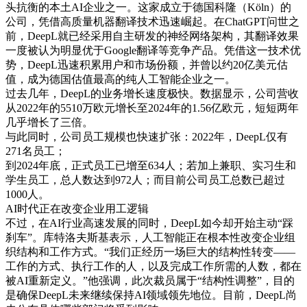
头抗衡的本土AI企业之一。这家成立于德国科隆（Köln）的
公司，凭借高质量机器翻译技术迅速崛起。在ChatGPT问世之
前，DeepL就已经采用自主研发的神经网络架构，其翻译效果
一度被认为明显优于Google翻译等竞争产品。凭借这一技术优
势，DeepL迅速积累用户和市场份额，并曾以约20亿美元估
值，成为德国估值最高的纯人工智能企业之一。
过去几年，DeepL的业务增长速度极快。数据显示，公司营收
从2022年的5510万欧元增长至2024年的1.56亿欧元，短短两年
几乎增长了三倍。
与此同时，公司员工规模也快速扩张：2022年，DeepL仅有
271名员工；
到2024年底，正式员工已增至634人；若加上兼职、实习生和
学生员工，总人数达到972人；而目前公司员工总数已超过
1000人。
AI时代正在改变企业用工逻辑
不过，在AI行业高速发展的同时，DeepL如今却开始主动“踩
刹车”。库特洛夫斯基表示，人工智能正在根本性改变企业组
织结构和工作方式。“我们正经历一场巨大的结构性转变——
工作的方式、执行工作的人，以及完成工作所需的人数，都在
被AI重新定义。”他强调，此次裁员属于“结构性调整”，目的
是确保DeepL未来继续保持AI领域领先地位。目前，DeepL尚