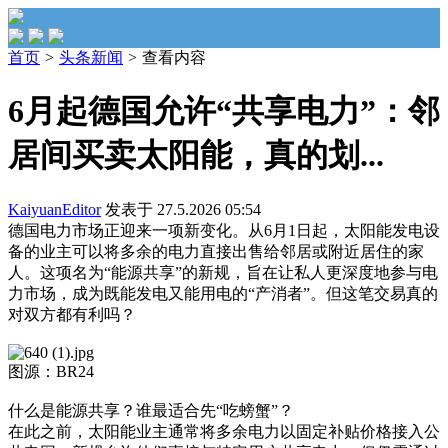
首页
>
头条新闻
>
查看内容
6月起德国允许“共享电力”：邻
居间买卖太阳能，真的划...
KaiyuanEditor
发表于 27.5.2026 05:54
德国电力市场正迎来一项新变化。从6月1日起，太阳能发电设
备的业主可以将多余的电力直接出售给邻居或附近居住的家
人。这项名为“能源共享”的新规，旨在让私人更深度地参与电
力市场，成为既能发电又能用电的“产消者”。但这笔交易真的
对双方都有利吗？
图源：BR24
什么是能源共享？谁最适合先“吃螃蟹”？
在此之前，太阳能业主通常将多余电力以固定补贴价格接入公