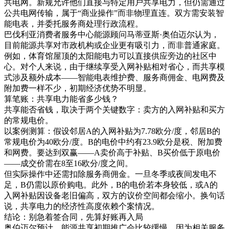
共电网。新规允许他们直接与特定用户共享电力，但仍需通过
公共电网传输，属于“商业操作”而非物理直连。双方需安装智
能电表，并委托服务商处理行政流程。
巴伐利亚消费者服务中心能源顾问马蒂亚斯·奥伯迈尔认为，
目前能源共享对市政机构或企业更有吸引力，而非普通家庭。
例如，体育馆屋顶的太阳能电力可以直接供应旁边的社区中
心。对个人来说，由于继续享受入网补贴相对省心，而共享模
式涉及额外成本——智能电表维护费、服务商佣金、电网费及
附加费一样不少，初期经济优势不明显。
算笔账：共享电力能省多少钱？
共享能否省钱，取决于两个关键数字：卖方的入网补贴和买方
的常规电价。
以案例测算：假设邻居A的入网补贴为7.78欧分/度，邻居B的
常规电价为40欧分/度。B的电价中约有23.9欧分是税、附加费
和网费。要达到双赢——A卖价高于补贴、B买价低于原电价
——成交价需在8至16欧分/度之间。
但实际操作中还需扣除服务商佣金。一旦冬季或夜间发电不
足，B仍需以原价购电。此外，B的电价若本身较低，或A的
入网补贴因设备老旧偏高，双方的议价空间都会缩小。换句话
说，共享电力的经济性高度依赖个案情况。
结论：别急着签合同，先算好账再入局
奥伯迈尔预计，能源共享初期推广会比较缓慢，因为相关服务