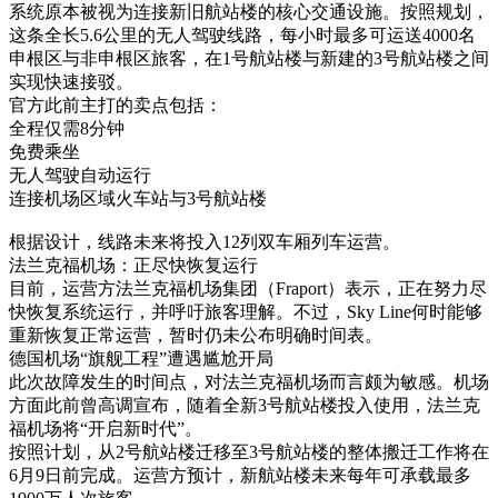
系统原本被视为连接新旧航站楼的核心交通设施。按照规划，
这条全长5.6公里的无人驾驶线路，每小时最多可运送4000名
申根区与非申根区旅客，在1号航站楼与新建的3号航站楼之间
实现快速接驳。
官方此前主打的卖点包括：
全程仅需8分钟
免费乘坐
无人驾驶自动运行
连接机场区域火车站与3号航站楼
根据设计，线路未来将投入12列双车厢列车运营。
法兰克福机场：正尽快恢复运行
目前，运营方法兰克福机场集团（Fraport）表示，正在努力尽
快恢复系统运行，并呼吁旅客理解。不过，Sky Line何时能够
重新恢复正常运营，暂时仍未公布明确时间表。
德国机场“旗舰工程”遭遇尴尬开局
此次故障发生的时间点，对法兰克福机场而言颇为敏感。机场
方面此前曾高调宣布，随着全新3号航站楼投入使用，法兰克
福机场将“开启新时代”。
按照计划，从2号航站楼迁移至3号航站楼的整体搬迁工作将在
6月9日前完成。运营方预计，新航站楼未来每年可承载最多