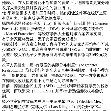
她表示，在人口老龄化不断加剧的背景下，德国需要更充分地
发挥大量受过良好教育女性的就业潜力。
“如果希望更多人增加工作时间，就必须让这件事在经济上更
有吸引力。”福克斯-许恩德伦表示。
德国慕尼黑经济研究所（ifo）所长克莱门斯·菲斯特（Clemens
Fuest）和德国经济研究所（DIW）所长马塞尔·弗拉茨舍尔
（Marcel Fratzscher）等经济学界人士也对该方案表示支持。
有子女家庭将受益，无子女家庭税负或增加
根据测算，新方案实施后，育有子女的夫妻家庭平均每年可减
少585欧元税负，单亲家庭平均可减税417欧元。与此同时，收
入差距较大的无子女夫妻家庭则平均每年需多缴纳316欧元税
款。
改革方案提出，用“有限度的实际分摊制度”（begrenztes
Realsplitting）取代现行的完全夫妻合并报税制度，其核心理念
是：“保护婚姻、强化家庭、提高就业激励。”这一方案被视为
在德国执政联盟内部不同立场之间寻求折中。
目前，德国社会民主党（SPD）主张限制新婚家庭享受的税收
优惠，而联盟党（CDU/CSU）则坚持保留婚姻税收补偿机
制。
经济学家们在致德国总理弗里德里希·默茨（Friedrich Merz）
和副总理拉尔斯·克林贝尔（Lars Klingbeil）的公开信中写