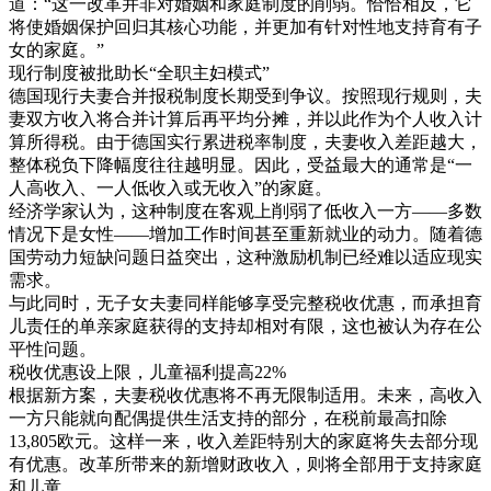
道：“这一改革并非对婚姻和家庭制度的削弱。恰恰相反，它
将使婚姻保护回归其核心功能，并更加有针对性地支持育有子
女的家庭。”
现行制度被批助长“全职主妇模式”
德国现行夫妻合并报税制度长期受到争议。按照现行规则，夫
妻双方收入将合并计算后再平均分摊，并以此作为个人收入计
算所得税。由于德国实行累进税率制度，夫妻收入差距越大，
整体税负下降幅度往往越明显。因此，受益最大的通常是“一
人高收入、一人低收入或无收入”的家庭。
经济学家认为，这种制度在客观上削弱了低收入一方——多数
情况下是女性——增加工作时间甚至重新就业的动力。随着德
国劳动力短缺问题日益突出，这种激励机制已经难以适应现实
需求。
与此同时，无子女夫妻同样能够享受完整税收优惠，而承担育
儿责任的单亲家庭获得的支持却相对有限，这也被认为存在公
平性问题。
税收优惠设上限，儿童福利提高22%
根据新方案，夫妻税收优惠将不再无限制适用。未来，高收入
一方只能就向配偶提供生活支持的部分，在税前最高扣除
13,805欧元。这样一来，收入差距特别大的家庭将失去部分现
有优惠。改革所带来的新增财政收入，则将全部用于支持家庭
和儿童。