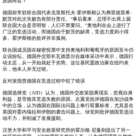
原因何在？
德国前常驻联合国代表克里斯托夫·霍伊斯根认为弗里德里希·
默茨对此次失败负有部分责任。“事后看来，总理不出席上届
联合国大会是否明智，人们不禁要问。”奥地利在会上进行了
广泛的竞选活动，而德国由于默茨的缺席，竞选力度则小得
多。霍伊斯根的批评并非孤例。
联合国成员国在秘密投票中支持奥地利和葡萄牙的原因至今仍
众说纷纭。德国外交部长瓦德普尔在媒体采访中表示，德国行
动太迟，从一开始就处于劣势。这位基民盟政治家在纽约表
示，他本人并无过错。
反对派指责德国在竞选过程中犯了错误
德国选择党（AfD）认为，德国外交政策脱离现实，忽视自身
利益，是导致其竞选失败的原因。左翼党批评德国在加沙战争
中的立场，认为德国在国际法问题上奉行双重标准，尤其是在
美国对委内瑞拉和伊朗的袭击问题上。绿党则批评德国竞选活
动不力，并削减了发展援助。
汉堡大学和平与安全政策研究所的霍尔格·尼曼则提出了另一