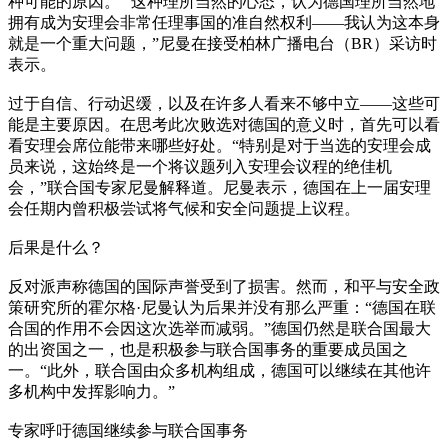
种可能的原因。 “这种理所当然的心态，认为德国理所当然地
拥有成为安理会非常任理事国的准自然权利——我认为这本身
就是一个重大问题，”尼曼在接受柏林广播电台（BR）采访时
表示。
过于自信、行动迟缓，以及在许多人看来不够中立——这些可
能是主要原因。在思考此次败选对德国的意义时，首先可以看
看安理会席位能带来哪些好处。“特别是对于当选的安理会成
员来说，这始终是一个将议题列入安理会议程的绝佳机
会，”联合国专家尼曼解释道。尼曼表示，德国在上一届安理
会任期内曾积极尝试将气候和安全问题提上议程。
后果是什么？
反对派声称德国的国际声誉受到了损害。然而，和平与安全政
策研究所的霍尔格·尼曼认为后果并没有那么严重：“德国在联
合国的作用不会因这次选举而减弱。”德国仍然是联合国最大
的出资国之一，也是积极参与联合国事务的重要成员国之
一。“此外，联合国由众多机构组成，德国可以继续在其他许
多机构中发挥影响力。”
专家呼吁德国继续参与联合国事务