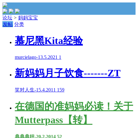
论坛
>
妈妈宝宝
发帖
分类
慕尼黑Kita经验
murcielago
-
13.5.2021
1
新妈妈月子饮食-------ZT
笑对人生
-
15.4.2011
159
在德国的准妈妈必读！关于
Mutterpass【转】
典典典妞
-
20.2.2014
52