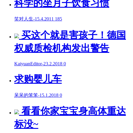
科学的坐月子饮食习惯
笑对人生
-
15.4.2011
185
买这个就是害孩子！德国
权威质检机构发出警告
KaiyuanEditor
-
23.2.2018
0
求购婴儿车
呆呆的笨笨
-
15.1.2018
0
看看你家宝宝身高体重达
标没~