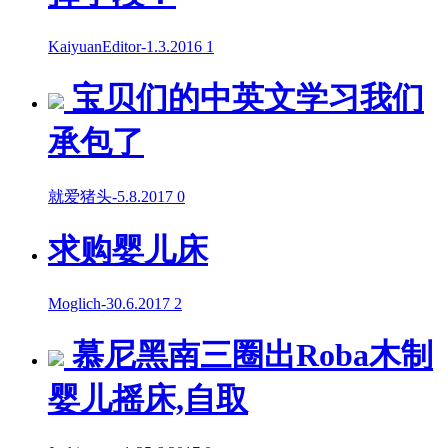
KaiyuanEditor
-
1.3.2016
1
宝贝们的中英文学习我们
承包了
就爱猪头
-
5.8.2017
0
求购婴儿床
Moglich
-
30.6.2017
2
慕尼黑南三圈出Roba木制
婴儿摇床,自取