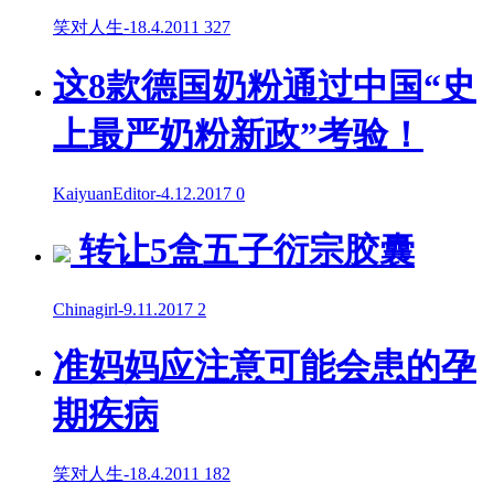
笑对人生
-
18.4.2011
327
这8款德国奶粉通过中国“史
上最严奶粉新政”考验！
KaiyuanEditor
-
4.12.2017
0
转让5盒五子衍宗胶囊
Chinagirl
-
9.11.2017
2
准妈妈应注意可能会患的孕
期疾病
笑对人生
-
18.4.2011
182