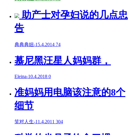
助产士对孕妇说的几点忠
告
典典典妞
-
15.4.2014
74
慕尼黑汪星人妈妈群，
Eleina
-
10.4.2018
0
准妈妈用电脑该注意的8个
细节
笑对人生
-
11.4.2011
304